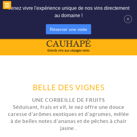
Le panier est vide
Mon compte
Venez vivre l'expérience unique de nos vins directement
au domaine !
×
Réserver une visite
BELLE DES VIGNES
UNE CORBEILLE DE FRUITS
Séduisant, frais et vif, le nez offre une douce
caresse d'arômes exotiques et d'agrumes, mêlée
à de belles notes d’ananas et de pêches à chair
jaune .